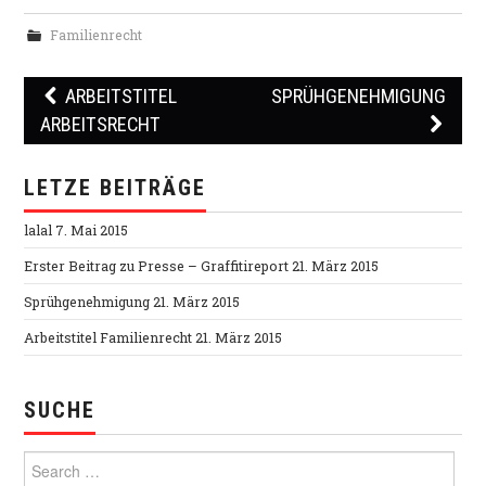
ARTISTS
Familienrecht
R.I.P.
ARBEITSTITEL
SPRÜHGENEHMIGUNG
SHOPS
Post navigation
ARBEITSRECHT
KONTAKT
LETZE BEITRÄGE
lalal
7. Mai 2015
Erster Beitrag zu Presse – Graffitireport
21. März 2015
Sprühgenehmigung
21. März 2015
Arbeitstitel Familienrecht
21. März 2015
SUCHE
Search for: